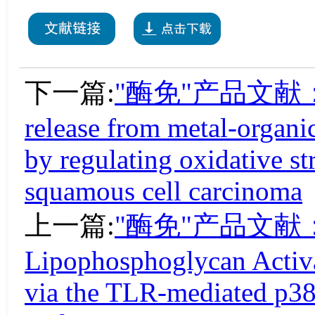
下一篇:
"酶免"产品文献：pH-r
release from metal-organi
by regulating oxidative str
squamous cell carcinoma
上一篇:
"酶免"产品文献：Try
Lipophosphoglycan Activ
via the TLR-mediated p