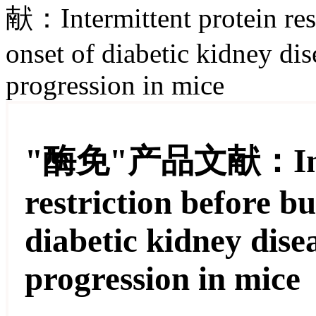
献：Intermittent protein restr
onset of diabetic kidney dis
progression in mice
"酶免"产品文献：Interm
restriction before bu
diabetic kidney dise
progression in mice